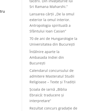
tăcerii. Din învățăturile lui
Sri Ramana Maharshi.”
tru
Lansarea cărții „De la omul
exterior la omul interior.
Antropologia spirituală a
Sfântului Ioan Casian”
70 de ani de Hungarologie la
Universitatea din București
Întâlnire aparte la
Ambasada Indiei din
București
Calendarul concursului de
admitere Masteratul Studii
Religioase – Texte și Tradiții
Școala de iarnă „Biblia
Ebraică: traducere și
interpretare”
Rezultat concurs gradație de