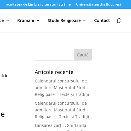
Facultatea de Limbi și Literaturi Străine
Universitatea din București
ce
Rromani
Studii Religioase
Contact
Articole recente
itrie
Calendarul concursului de
admitere Masteratul Studii
Religioase – Texte și Tradiții
Calendarul concursului de
admitere Masteratul Studii
se
Religioase – Texte și Tradiții
Lansarea cărții „Ghirlanda