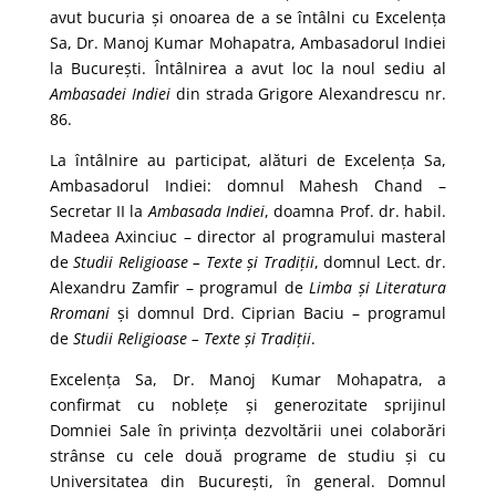
avut bucuria și onoarea de a se întâlni cu Excelența
Sa, Dr. Manoj Kumar Mohapatra, Ambasadorul Indiei
la București. Întâlnirea a avut loc la noul sediu al
Ambasadei Indiei
din strada Grigore Alexandrescu nr.
86.
La întâlnire au participat, alături de Excelența Sa,
Ambasadorul Indiei: domnul Mahesh Chand –
Secretar II la
Ambasada Indiei
, doamna Prof. dr. habil.
Madeea Axinciuc – director al programului masteral
de
Studii Religioase – Texte și Tradiții
, domnul Lect. dr.
Alexandru Zamfir – programul de
Limba și Literatura
Rromani
și domnul Drd. Ciprian Baciu – programul
de
Studii Religioase – Texte și Tradiții
.
Excelența Sa, Dr. Manoj Kumar Mohapatra, a
confirmat cu noblețe și generozitate sprijinul
Domniei Sale în privința dezvoltării unei colaborări
strânse cu cele două programe de studiu și cu
Universitatea din București, în general. Domnul