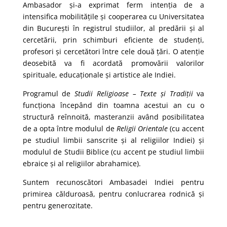
Ambasador și-a exprimat ferm intenția de a
intensifica mobilitățile și cooperarea cu Universitatea
din București în registrul studiilor, al predării și al
cercetării, prin schimburi eficiente de studenți,
profesori și cercetători între cele două țări. O atenție
deosebită va fi acordată promovării valorilor
spirituale, educaționale și artistice ale Indiei.
Programul de
Studii Religioase – Texte și Tradiții
va
funcționa începând din toamna acestui an cu o
structură reînnoită, masteranzii având posibilitatea
de a opta între modulul de
Religii Orientale
(cu accent
pe studiul limbii sanscrite și al religiilor Indiei) și
modulul de Studii Biblice (cu accent pe studiul limbii
ebraice și al religiilor abrahamice).
Suntem recunoscători Ambasadei Indiei pentru
primirea călduroasă, pentru conlucrarea rodnică și
pentru generozitate.