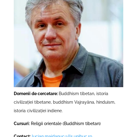
Domenii de cercetare:
Buddhism tibetan, istoria
civilizației tibetane, buddhism Vajrayāna, hinduism,
istoria civilizaţiei indiene.
Cursuri:
Religii orientale (Buddhism tibetan)
Contact:
lucian.maidanuc@lls.unibuc.ro