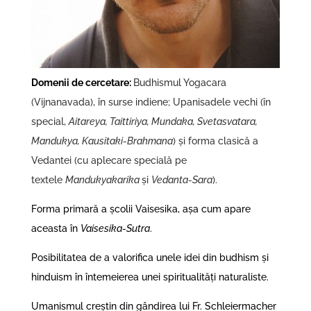
Domenii de cercetare:
Budhismul Yogacara
(Vijnanavada), în surse indiene; Upanisadele vechi (în
special,
Aitareya, Taittiriya, Mundaka, Svetasvatara,
Mandukya, Kausitaki-Brahmana
) și forma clasică a
Vedantei (cu aplecare specială pe
textele
Mandukyakarika
și
Vedanta-Sara
).
Forma primară a școlii Vaisesika, așa cum apare
aceasta în
Vaisesika-Sutra
.
Posibilitatea de a valorifica unele idei din budhism și
hinduism în întemeierea unei spiritualități naturaliste.
Umanismul creștin din gândirea lui Fr. Schleiermacher