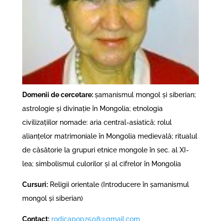
Domenii de cercetare:
șamanismul mongol și siberian;
astrologie și divinație în Mongolia; etnologia
civilizațiilor nomade: aria central-asiatică; rolul
alianțelor matrimoniale în Mongolia medievală; ritualul
de căsătorie la grupuri etnice mongole în sec. al XI-
lea; simbolismul culorilor și al cifrelor în Mongolia
Cursuri:
Religii orientale (Introducere în șamanismul
mongol și siberian)
Contact:
rodicapop2508@gmail.com