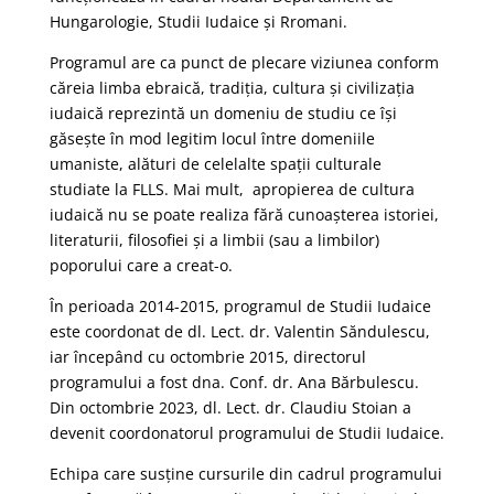
Hungarologie, Studii Iudaice şi Rromani.
Programul are ca punct de plecare viziunea conform
căreia limba ebraică, tradiţia, cultura şi civilizaţia
iudaică reprezintă un domeniu de studiu ce îşi
găseşte în mod legitim locul între domeniile
umaniste, alături de celelalte spaţii culturale
studiate la FLLS. Mai mult, apropierea de cultura
iudaică nu se poate realiza fără cunoaşterea istoriei,
literaturii, filosofiei şi a limbii (sau a limbilor)
poporului care a creat-o.
În perioada 2014-2015, programul de Studii Iudaice
este coordonat de dl. Lect. dr. Valentin Săndulescu,
iar începând cu octombrie 2015, directorul
programului a fost dna. Conf. dr. Ana Bărbulescu.
Din octombrie 2023, dl. Lect. dr. Claudiu Stoian a
devenit coordonatorul programului de Studii Iudaice.
Echipa care susține cursurile din cadrul programului