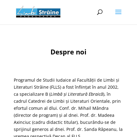
Despre noi
​Programul de Studii Iudaice al Facultăţii de Limbi şi
Literaturi Străine (FLLS) a fost înfiinţat în anul 2002,
ca specializare B (
Limbă și Literatură Ebraică
), în
cadrul Catedrei de Limbi şi Literaturi Orientale, prin
efortul comun al dlui. Conf. dr. Mihail Mândra
(director de program) și al dnei. Prof. dr. Madeea
Axinciuc (cadru didactic titular), bucurându-se de
sprijinul generos al dnei. Prof. dr. Sanda Râpeanu, la
vremea respectivă Decan al FLLS.