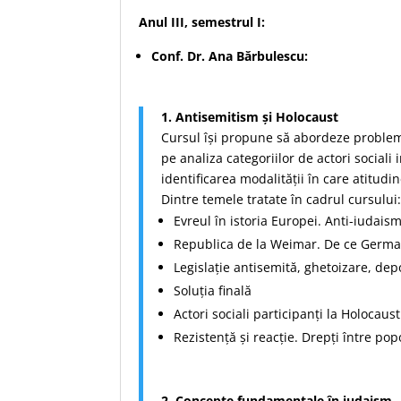
Anul III, semestrul I:
Conf. Dr. Ana Bărbulescu:
1. Antisemitism și Holocaust
Cursul îşi propune să abordeze problema 
pe analiza categoriilor de actori social
identificarea modalităţii în care atitudi
Dintre temele tratate în cadrul cursului
Evreul în istoria Europei. Anti-iudais
Republica de la Weimar. De ce Germa
Legislație antisemită, ghetoizare, dep
Soluția finală
Actori sociali participanți la Holocaust
Rezistență și reacție. Drepți între po
2. Concepte fundamentale în iudaism