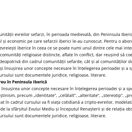
ă
unității evreilor sefarzi, în perioada medievală, din Peninsula Ibe
ial și economic pe care sefarzii iberici le-au cunoscut. Pentru o ab
evreiești iberice în ceea ce se poate numi unul dintre cele mai int
 comunități religioase distincte, aflate în conflict, dar reușind să c
eopotrivă din cadrul comunității sefarde, cât și al comunităților d
i însușirea unor concepte necesare în înțelegerea perioadei și a sp
ursului sunt documentele juridice, religioase, literare.
reu în Peninsula Iberică
i însușirea unor concepte necesare în înțelegerea perioadei și a spec
știnism, precum „identitate”, „celălalt”, „alteritate”, „stereotip”, „
at în cadrul cursului va fi viața cotidiană a cripto-evreilor, modela
 de la sfârșitul Evului Mediu și începutul Renașterii și de relația o
ursului sunt documentele juridice, religioase, literare.