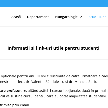
Acasă
Departament
Hungarologie
Studii Iudai
Informații și link-uri utile pentru studenți
opționale pentru anul III vor fi susținute de către următoarele cadr
estrul II – lect. dr. Valentin Săndulescu și dr. Mihaela Suciu.
care profesor
, rezultând astfel 4 cursuri opționale, două în primul 
orul va susține cursul pentru care au optat majoritatea studenților.
trimise prin email.