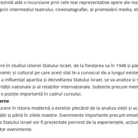
ezintă atât o incursiune prin cele mai reprezentative opere ale mar
rin intermediul teatrului, cinematografiei, al promovării media, et
re în studiul istoriei Statului Israel, de la fondarea sa în 1948 și p
onomic și cultural pe care acest stat le-a cunoscut de-a lungul exist
e a influențat apariția și dezvoltarea Statului Israel, se va analiza 
tății naționale și al relațiilor internaționale. Subiecte precum memo
o poziție importantă în cadrul cursului.
derne
cere în istoria modernă a evreilor plecând de la analiza vieții și ac
ății și până în zilele noastre. Evenimente importante precum emanci
a Statului Israel vor fi prezentate pornind de la experiențele, acțiuni
stor evenimente.