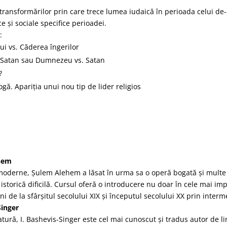
transformărilor prin care trece lumea iudaică în perioada celui de-
e și sociale specifice perioadei.
:
ui vs. Căderea îngerilor
i Satan sau Dumnezeu vs. Satan
?
gă. Apariția unui nou tip de lider religios
chem
iș moderne, Șulem Alehem a lăsat în urma sa o operă bogată și multe
istorică dificilă. Cursul oferă o introducere nu doar în cele mai imp
eni de la sfârșitul secolului XIX și începutul secolului XX prin interm
Singer
tură, I. Bashevis-Singer este cel mai cunoscut și tradus autor de lim