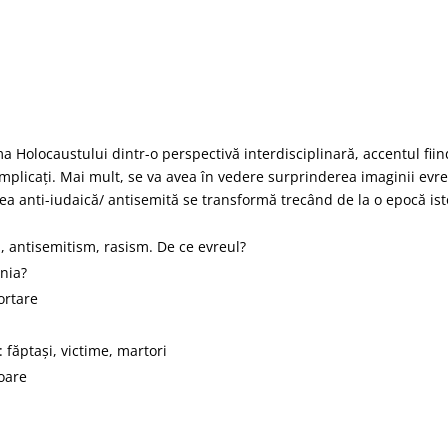
Holocaustului dintr-o perspectivă interdisciplinară, accentul fiind
i implicați. Mai mult, se va avea în vedere surprinderea imaginii evr
nea anti-iudaică/ antisemită se transformă trecând de la o epocă isto
:
m, antisemitism, rasism. De ce evreul?
nia?
ortare
: făptași, victime, martori
poare