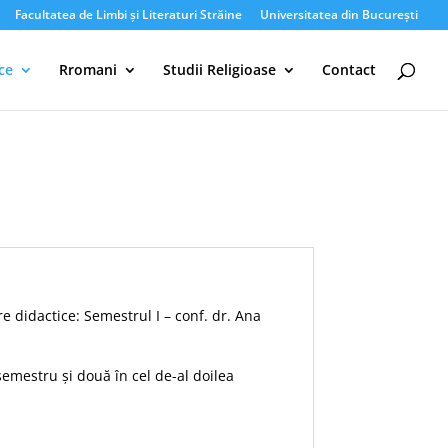
Facultatea de Limbi și Literaturi Străine
Universitatea din București
ce
Rromani
Studii Religioase
Contact
e didactice: Semestrul I – conf. dr. Ana
semestru și două în cel de-al doilea