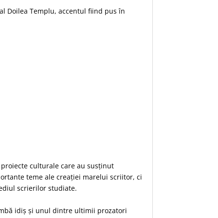
al Doilea Templu, accentul fiind pus în
 proiecte culturale care au susținut
ortante teme ale creației marelui scriitor, ci
ediul scrierilor studiate.
bă idiș și unul dintre ultimii prozatori