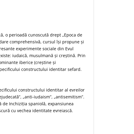
rică, o perioadă cunoscută drept „Epoca de
ordare comprehensivă, cursul își propune și
eresante experimente sociale din Evul
oexiste: iudaică, musulmană și creștină. Prin
ominante iberice (creștine și
ecificului constructului identitar sefard.
ificului constructului identitar al evreilor
prejudecată”, „anti-iudaism”, „antisemitism”.
tă de Inchiziția spaniolă, expansiunea
bscură cu vechea identitate evreiască.