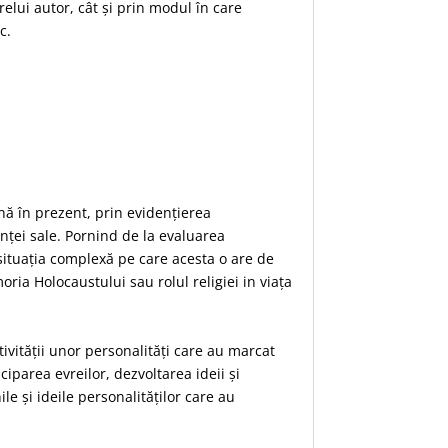
elui autor, cât și prin modul în care
c.
ână în prezent, prin evidențierea
enței sale. Pornind de la evaluarea
și situația complexă pe care acesta o are de
ria Holocaustului sau rolul religiei in viața
tivității unor personalități care au marcat
parea evreilor, dezvoltarea ideii și
le și ideile personalităților care au