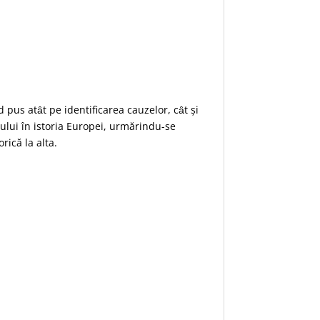
 pus atȃt pe identificarea cauzelor, cȃt și
eului în istoria Europei, urmărindu-se
rică la alta.