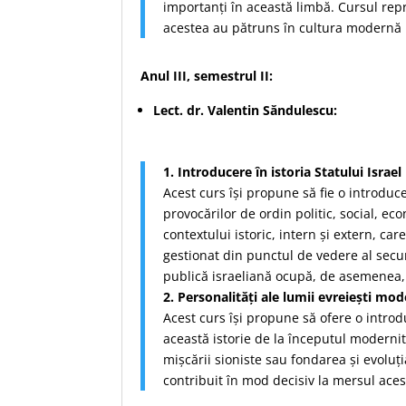
importanți în această limbă. Cursul repr
acestea au pătruns în cultura modernă p
Anul III, semestrul II:
Lect. dr. Valentin Săndulescu:
1. Introducere în istoria Statului Israel
Acest curs își propune să fie o introduce
provocărilor de ordin politic, social, ec
contextului istoric, intern și extern, car
gestionat din punctul de vedere al securi
publică israeliană ocupă, de asemenea, 
2. Personalități ale lumii evreiești mo
Acest curs își propune să ofere o introdu
această istorie de la începutul modernit
mișcării sioniste sau fondarea și evoluți
contribuit în mod decisiv la mersul ace