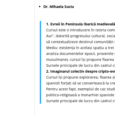
Dr. Mihaela Suciu
1. Evreii în Peninsula Iberică medieval
Cursul este o introducere în istoria com
Aur”, datorită progresului cultural, soc
să contextualizeze destinul comunității 
Mediu: existența în același spațiu a trei
analiza documentelor epocii, provenite d
musulmane), cursul își propune fixarea ș
Sursele principale de lucru din cadrul c
2. Imaginarul colectiv despre cripto-ev
Cursul își propune explorarea, fixarea ș
spanioli forțați să se convertească la cre
Pentru acest fapt, exemplul de caz studi
politico-religioasă a monarhiei spaniole
Sursele principale de lucru din cadrul c