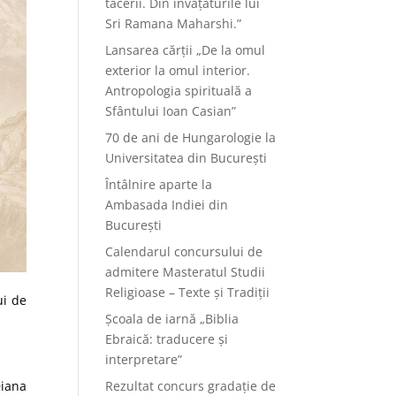
tăcerii. Din învățăturile lui
Sri Ramana Maharshi.”
Lansarea cărții „De la omul
exterior la omul interior.
Antropologia spirituală a
Sfântului Ioan Casian”
70 de ani de Hungarologie la
Universitatea din București
Întâlnire aparte la
Ambasada Indiei din
București
Calendarul concursului de
admitere Masteratul Studii
Religioase – Texte și Tradiții
ui de
Școala de iarnă „Biblia
Ebraică: traducere și
interpretare”
Rezultat concurs gradație de
Diana