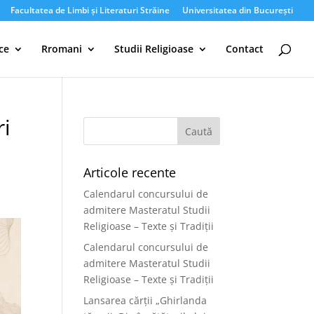
Facultatea de Limbi și Literaturi Străine
Universitatea din București
ce
Rromani
Studii Religioase
Contact
ri
Articole recente
Calendarul concursului de
admitere Masteratul Studii
Religioase – Texte și Tradiții
Calendarul concursului de
admitere Masteratul Studii
Religioase – Texte și Tradiții
Lansarea cărții „Ghirlanda