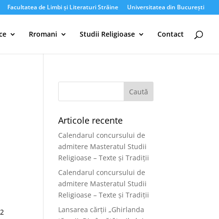
Facultatea de Limbi și Literaturi Străine
Universitatea din București
ce
Rromani
Studii Religioase
Contact
Articole recente
Calendarul concursului de
admitere Masteratul Studii
Religioase – Texte și Tradiții
Calendarul concursului de
admitere Masteratul Studii
Religioase – Texte și Tradiții
Lansarea cărții „Ghirlanda
 2