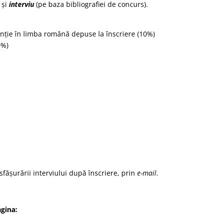
și
interviu
(pe baza bibliografiei de concurs).
tenție în limba română depuse la înscriere (10%)
0%)
esfășurării interviului după înscriere, prin
e-mail
.
agina: