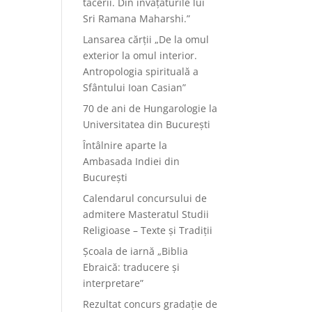
tăcerii. Din învățăturile lui
Sri Ramana Maharshi.”
Lansarea cărții „De la omul
exterior la omul interior.
Antropologia spirituală a
Sfântului Ioan Casian”
70 de ani de Hungarologie la
Universitatea din București
Întâlnire aparte la
Ambasada Indiei din
București
Calendarul concursului de
admitere Masteratul Studii
Religioase – Texte și Tradiții
Școala de iarnă „Biblia
Ebraică: traducere și
interpretare”
Rezultat concurs gradație de