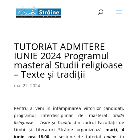
TUTORIAT ADMITERE
IUNIE 2024 Programul
masteral Studii religioase
– Texte și tradiții
mai 22, 2024
Pentru a veni în întâmpinarea viitorilor candidaţi,
programul interdisciplinar de masterat
Studii
Religioase – Texte şi Tradiţii
din cadrul Facultăţii de
Limbi şi Literaturi Străine organizează
marți
,
4
iunie
,
ora 18.00
, o sesiune de tutoriat
online
, în