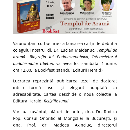
Vă anunțăm cu bucurie că lansarea cărții de debut a
colegului nostru, dl. Dr. Lucian Maidanuc,
Templul de
aramă. Biografia lui Padmasambhava, întemeietorul
buddhismului tibetan
, va avea loc sâmbătă, 1 iunie,
ora 12.00, la Bookfest (standul Editurii Herald).
Lucrarea reprezintă publicarea tezei de doctorat
într-o formă ușor și elegant adaptată ca
adresabilitate. Cartea deschide o nouă colecție la
Editura Herald:
Religiile lumii
.
Vor lua cuvântul, alături de autor, dna. Dr. Rodica
Pop, Consul Onorific al Mongoliei la București, și
dna. Prof. dr. Madeea Axinciuc, directorul